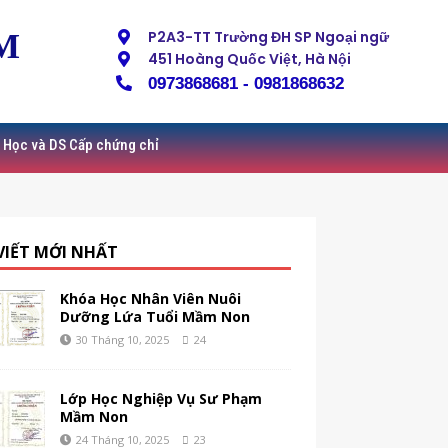
M
P2A3-TT Trường ĐH SP Ngoại ngữ
451 Hoàng Quốc Việt, Hà Nội
0973868681 - 0981868632
 Học và DS Cấp chứng chỉ
 VIẾT MỚI NHẤT
Khóa Học Nhân Viên Nuôi
Dưỡng Lứa Tuổi Mầm Non
30 Tháng 10, 2025
24
Lớp Học Nghiệp Vụ Sư Phạm
Mầm Non
24 Tháng 10, 2025
23