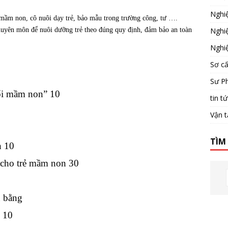
Nghi
mầm non, cô nuôi dạy trẻ, bảo mẫu trong trường công, tư ….
Nghi
huyên môn để nuôi dưỡng trẻ theo đúng quy định, đảm bảo an toàn
Nghi
Sơ c
Sư P
uổi mầm non” 10
tin t
Vận t
TÌM
n 10
 cho trẻ mầm non 30
n bằng
 10