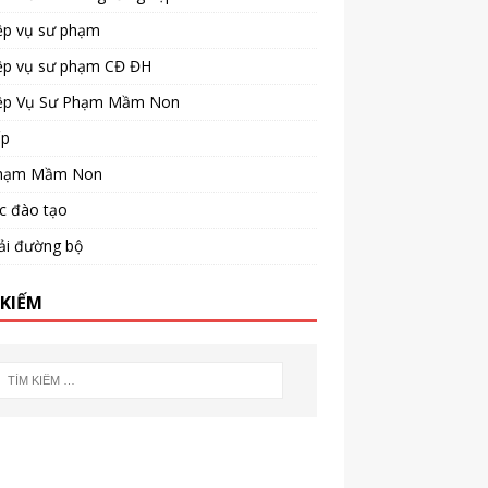
ệp vụ sư phạm
ệp vụ sư phạm CĐ ĐH
ệp Vụ Sư Phạm Mầm Non
ấp
hạm Mầm Non
ức đào tạo
ải đường bộ
 KIẾM