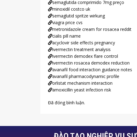
semaglutida comprimido 7mg preço
minoxidil costco uk
semaglutid spritze wirkung
viagra price cvs
metronidazole cream for rosacea reddit
cialis pill name
acyclovir side effects pregnancy
ivermectin treatment analysis
ivermectin demodex flare control
ivermectin rosacea demodex reduction
avanafil food interaction guidance notes
avanafil pharmacodynamic profile
orlistat mechanism interaction
amoxicillin yeast infection risk
Đã đóng bình luận.
ĐÀO TẠO NGHIỆP VỤ S