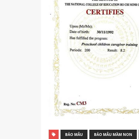
BẢO MẪU
BẢO MẪU MẦM NON