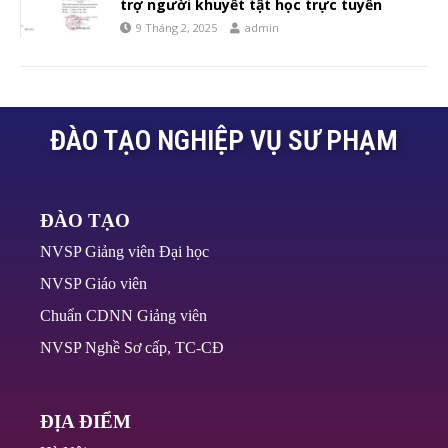
trợ người khuyết tật học trực tuyến
9 Tháng 2, 2025
admin
ĐÀO TẠO NGHIỆP VỤ SƯ PHẠM
ĐÀO TẠO
NVSP Giảng viên Đại học
NVSP Giáo viên
Chuẩn CDNN Giảng viên
NVSP Nghề Sơ cấp, TC-CĐ
ĐỊA ĐIỂM