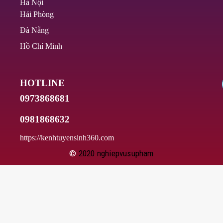
Hà Nội
Hải Phòng
Đà Nẵng
Hồ Chí Minh
HOTLINE
0973868681
0981868632
https://kenhtuyensinh360.com
©
2020
nghiepvusupham