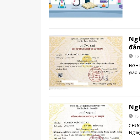
Ngh
đẳ
16
NGHI
giáo 
Ngh
15
CHƯƠ
Nghi