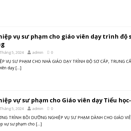
iệp vụ sư phạm cho giáo viên dạy trình độ s
ng
 Tháng 5, 2024
admin
0
ỆP VỤ SƯ PHẠM CHO NHÀ GIÁO DẠY TRÌNH ĐỘ SƠ CẤP, TRUNG CẤP
viên dạy
[…]
iệp vự sư phạm cho Giáo viên dạy Tiểu họ
 Tháng 5, 2024
admin
0
NG TRÌNH BỒI DƯỠNG NGHIỆP VỤ SƯ PHẠM DÀNH CHO GIÁO VIÊN 
ệp vự sư phạm cho
[…]