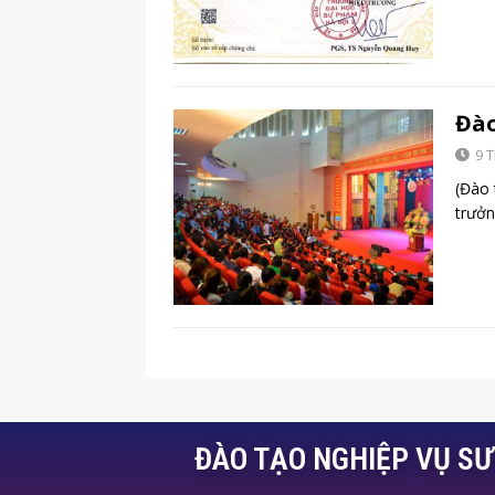
Đào
9 
(Đào 
trưở
ĐÀO TẠO NGHIỆP VỤ S