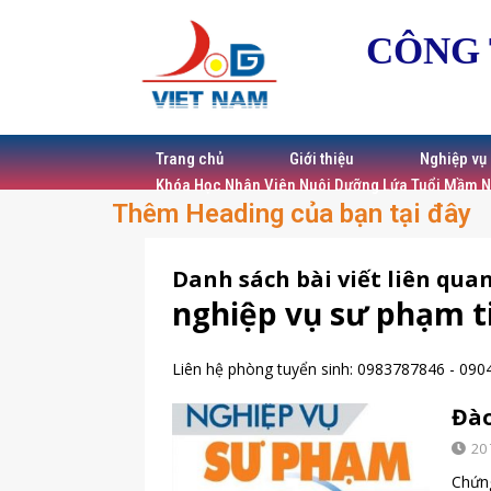
CÔNG 
Trang chủ
Giới thiệu
Nghiệp vụ
Khóa Học Nhân Viên Nuôi Dưỡng Lứa Tuổi Mầm 
Thêm Heading của bạn tại đây
Danh sách bài viết liên quan
nghiệp vụ sư phạm ti
Liên hệ phòng tuyển sinh:
0983787846
-
090
Đào
20
Chứng