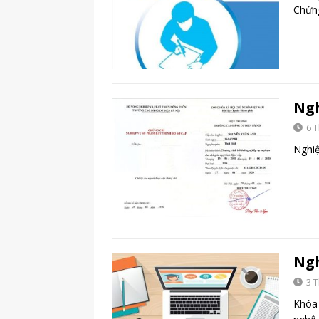
Chứ
Ngh
6 
Nghiệ
Ngh
3 
Khóa 