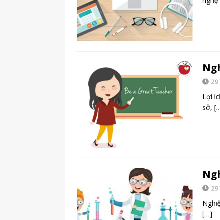
nghệ
Ngh
29
Lợi í
sở,
[
Ngh
29
Nghiệ
[…]