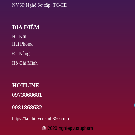
NVSP Nghề Sơ cấp, TC-CĐ
ĐỊA ĐIỂM
Hà Nội
Hải Phòng
Đà Nẵng
Hồ Chí Minh
HOTLINE
0973868681
0981868632
https://kenhtuyensinh360.com
©
2020
nghiepvusupham