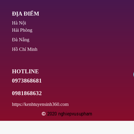
ĐỊA ĐIỂM
Hà Nội
Hải Phòng
Đà Nẵng
Hồ Chí Minh
HOTLINE
0973868681
0981868632
https://kenhtuyensinh360.com
©
2020
nghiepvusupham