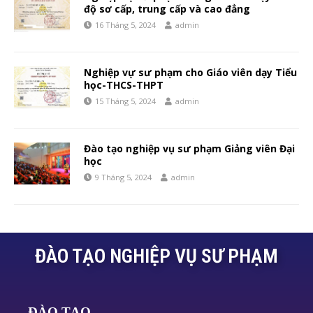
độ sơ cấp, trung cấp và cao đẳng
16 Tháng 5, 2024
admin
Nghiệp vự sư phạm cho Giáo viên dạy Tiểu
học-THCS-THPT
15 Tháng 5, 2024
admin
Đào tạo nghiệp vụ sư phạm Giảng viên Đại
học
9 Tháng 5, 2024
admin
ĐÀO TẠO NGHIỆP VỤ SƯ PHẠM
ĐÀO TẠO